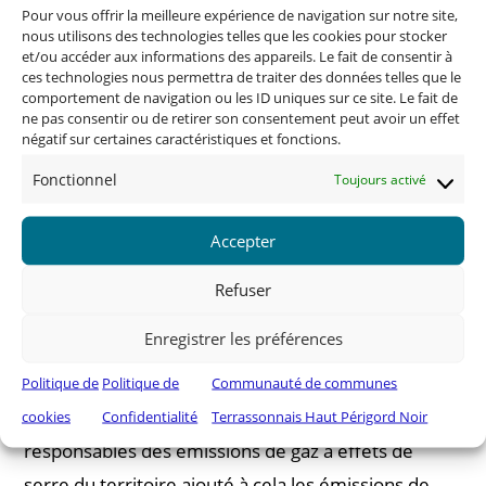
État des lieux des problématiques sur le
Pour vous offrir la meilleure expérience de navigation sur notre site,
territoire
.
nous utilisons des technologies telles que les cookies pour stocker
et/ou accéder aux informations des appareils. Le fait de consentir à
ces technologies nous permettra de traiter des données telles que le
La Communauté de Communes Terrassonnais
comportement de navigation ou les ID uniques sur ce site. Le fait de
Haut Périgord Noir se distingue des autres
ne pas consentir ou de retirer son consentement peut avoir un effet
négatif sur certaines caractéristiques et fonctions.
territoires par une présence industrielle
Fonctionnel
importante. Les consommations énergétiques du
Toujours activé
territoire ont un coût de 95 millions d’euros par an,
Accepter
soit 260 000 €/jour.
Les sources d’énergie utilisées sur le territoire
Refuser
restent principalement les combustibles fossiles
Enregistrer les préférences
(produits pétroliers et gaz naturel) devant
l’électricité.
Politique de
Politique de
Communauté de communes
Les combustibles fossiles sont donc les premiers
cookies
Confidentialité
Terrassonnais Haut Périgord Noir
responsables des émissions de gaz à effets de
serre du territoire ajouté à cela les émissions de