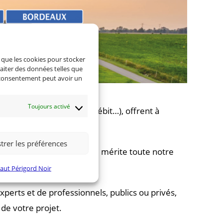
s que les cookies pour stocker
raiter des données telles que
n consentement peut avoir un
Toujours activé
iabilisation, accès haut débit…), offrent à
trer les préférences
t unique, chaque initiative mérite toute notre
ec vos besoins.
ut Périgord Noir
’experts et de professionnels, publics ou privés,
de votre projet.