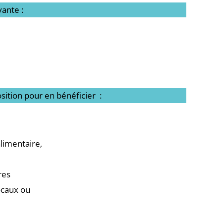
ante :
sition pour en bénéficier :
limentaire,
res
ocaux ou