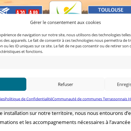
Gérer le consentement aux cookies
expérience de navigation sur notre site, nous utilisons des technologies telle
 des appareils. Le fait de consentir à ces technologies nous permettra de t
 ou les ID uniques sur ce site. Le fait de ne pas consentir ou de retirer so
actéristiques et fonctions.
 l’installation optimale des entreprises (accès routiers, v
adaptatives, selon les besoins exprimés.
Refuser
Enregis
our les entreprises de secteurs porteurs. Chaque projet es
 toujours vous apporter une réponse singulière en lien av
ies
Politique de Confidentialité
Communauté de communes Terrassonnais Ha
tre installation sur notre territoire, nous nous entourons d
rmations et les accompagnements nécessaires à l’avancée 