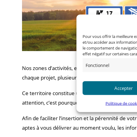
Pour vous offrir la meilleure 
et/ou accéder aux informations
le comportement de navigation
effet négatif sur certaines car
Fonctionnel
Nos zones d’activités, entièrement aménagées pour
chaque projet, plusieurs solutions immobilières 
Accepter
Ce territoire constitue une opportunité idéale p
attention, c’est pourquoi nous nous engageons à
Politique de cook
Afin de faciliter l’insertion et la pérennité de vo
aptes à vous délivrer au moment voulu, les info