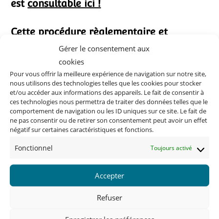
est
consultable ici !
Cette procédure règlementaire et
concertée avec la population répond aux
Gérer le consentement aux
objectifs suivants :
cookies
Pour vous offrir la meilleure expérience de navigation sur notre site,
développer l’activité économique, facteur de
nous utilisons des technologies telles que les cookies pour stocker
et/ou accéder aux informations des appareils. Le fait de consentir à
développement démographique, urbain et social,
ces technologies nous permettra de traiter des données telles que le
comportement de navigation ou les ID uniques sur ce site. Le fait de
soutenir l’attractivité démographique du
ne pas consentir ou de retirer son consentement peut avoir un effet
territoire,
négatif sur certaines caractéristiques et fonctions.
préserver l’environnement, les espaces agricoles
Fonctionnel
Toujours activé
et naturels.
Accepter
Un processus d’élaboration très structuré.
Refuser